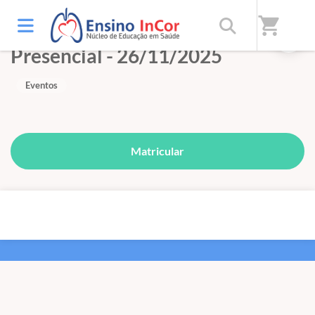
shopping_cart
Conexão InCor HC FMUSP
Presencial - 26/11/2025
Eventos
Matricular