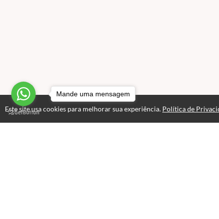
Mande uma mensagem
Este site usa cookies para melhorar sua experiência.
Política de Privac
Atendimento
Horário de atendimento das 08hs - 18hs.
+551126615310