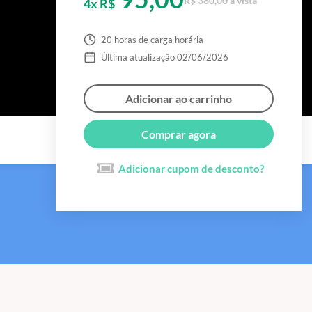
R$ 380,00 à vista
4x R$
20 horas de carga horária
Última atualização 02/06/2026
Adicionar ao carrinho
Comprar agora
Adicionar cupom de desconto?