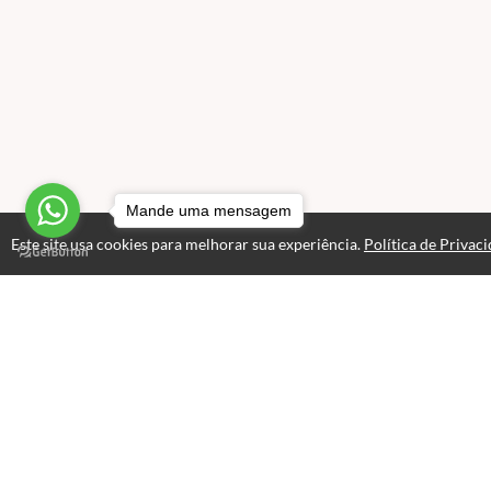
Mande uma mensagem
Este site usa cookies para melhorar sua experiência.
Política de Privac
Atendimento
Horário de atendimento das 08hs - 18hs.
+551126615310