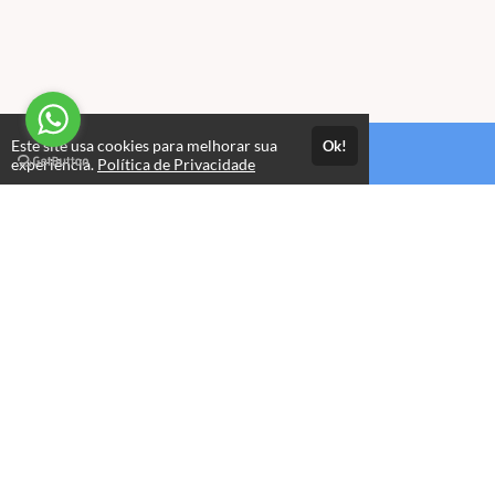
Este site usa cookies para melhorar sua
Ok!
Estude quando e onde quiser
experiência.
Política de Privacidade
Avaliações
Opinião dos alunos que se matricularam