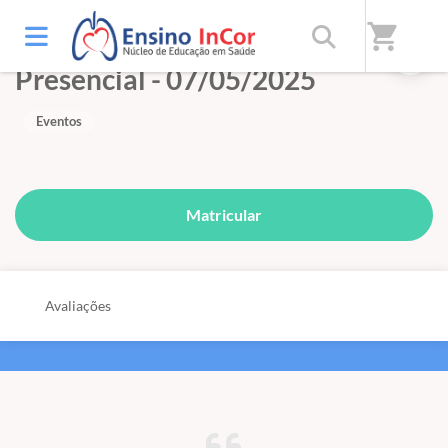
shopping_cart
Conexão InCor HC FMUSP
Presencial - 07/05/2025
Eventos
Matricular
Avaliações