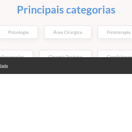
Principais categorias
Psicologia
Área Cirurgica
Fisioterapia
rdiovascular
Cirurgia Torácica
Condicionam
idade
VER PRINCIPAIS