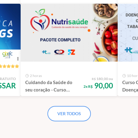
DIAGNOSTIC AND
DIAGN
THERAPEUTIC
THERA
BRONCHOSCOPY-
BRONC
(TEÓRICO ON-LINE)
(TEÓRI
PRESE
2 horas
10 hor
RATUITO
180,00 ou
R$
Cuidando da Saúde do
Curso C
SSAR
90,00
2x R$
seu coração - Curso
Doenças
completo
ocupaci
poluiçã
VER TODOS