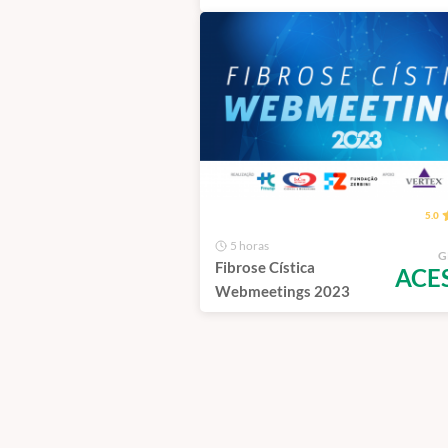
DIAGNOSTIC AND
THERAPEUTIC
BRONCHOSCOPY-
(HANDS-
ON+TEÓRICO)
5.0
5 horas
G
Fibrose Cística
ACE
Webmeetings 2023