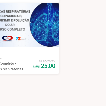
OSTIC AND
PEUTIC
HOSCOPY-
CO -
NCIAL)
as
150,00 ou
R$
ompleto -
25,00
6x R$
 respiratórias
onais, tabagismo e
o do ar