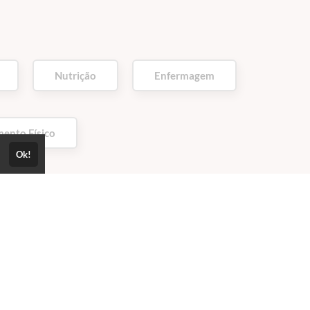
Nutrição
Enfermagem
ento Físico
Ok!