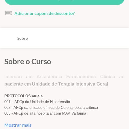
Adicionar cupom de desconto?
Sobre
Sobre o Curso
Imersão em Assistência Farmacêutica Clínica ao
paciente em Unidade de Terapia Intensiva Geral
PROTOCOLOS atuais
001 – AFCp da Unidade de Hipertensão
002 - AFCp da unidade clínica de Coronariopatia crônica
003 - AFCp de alta hospitalar com MAV Varfarina
004 - AFCp no pós transplante cardíaco ou pulmonar
Mostrar mais
005 - AFCp da unidade de valvopatia