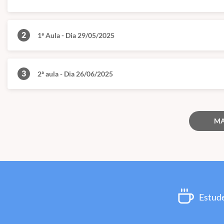
2
1ª Aula - Dia 29/05/2025
3
2ª aula - Dia 26/06/2025
MA
Estude