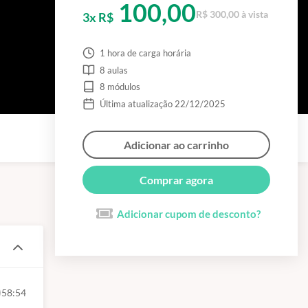
100,00
R$ 300,00 à vista
3x R$
1 hora de carga horária
8 aulas
8 módulos
Última atualização 22/12/2025
Adicionar ao carrinho
Comprar agora
Adicionar cupom de desconto?
58:54