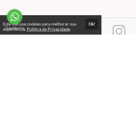
Este site usa cookies para melhorar sua
Ok!
experiência.
Política de Privacidade
Atendimento
Horário de atendimento das 08hs - 18hs.
+551126615310
+5511995499846
Fale Conosco