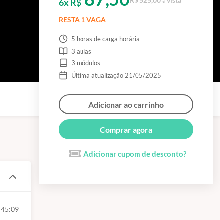
R$ 525,00 à vista
6x R$
RESTA 1 VAGA
5 horas de carga horária
3 aulas
3 módulos
Última atualização 21/05/2025
Adicionar ao carrinho
Comprar agora
Adicionar cupom de desconto?
45:09